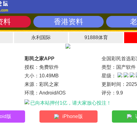
资料
香港资料
永利国际
91888体育
彩民之家APP
全国彩民首选彩
授权：免费软件
类型：国产软件
大小：10.49MB
星级：
来源：彩民之家
更新时间：2025.
环境：Android/iOS
评分：9.9
已向本站押付1亿，请大家放心投注！
roid版
iPhone版