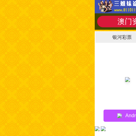
澳门
银河彩票
全国彩民首选彩票软件
类型：国产软件
星级：
And
更新时间：2025.02.05
评分：9.9