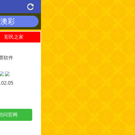
老澳彩
彩民之家
票软件
02.05
访问官网