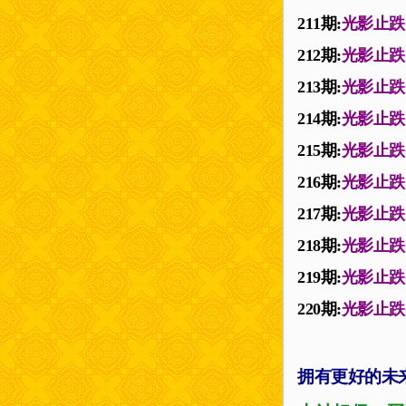
211期:
光影止跌
212期:
光影止跌
213期:
光影止跌
214期:
光影止跌
215期:
光影止跌
216期:
光影止跌
217期:
光影止跌
218期:
光影止跌
219期:
光影止跌
220期:
光影止跌
拥有更好的未