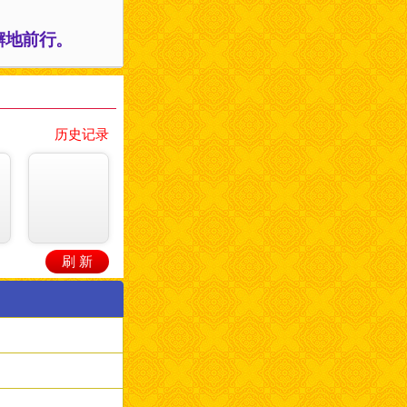
懈地前行。