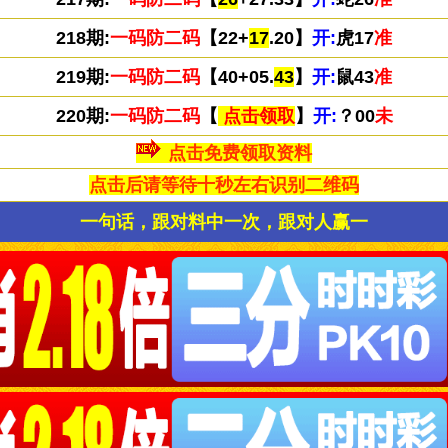
218期:
一码防二码
【
22+
17
.20
】
开:
虎17
准
219期:
一码防二码
【
40+05.
43
】
开:
鼠43
准
220期:
一码防二码
【
点击领取
】
开:
？00
未
点击免费领取资料
点击后请等待十秒左右识别二维码
一句话，跟对料中一次，跟对人赢一