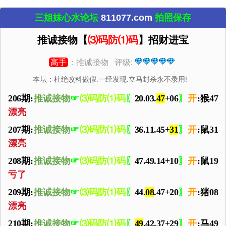
三姐妹心水论坛
811077.com
拍照保存
推诚接物【
⑶码防⑴码
】招财进宝
高手
：推诚接物 评级:
本坛：杜绝改料做假.一经发现.立马封杀永不录用!
206期:
推诚接物
☞
⑶码防⑴码
〖
20.03.
47
+06
〗
开
:猴47
漂亮
207期:
推诚接物
☞
⑶码防⑴码
〖
36.11.45+
31
〗
开
:鼠31
漂亮
208期:
推诚接物
☞
⑶码防⑴码
〖
47.49.14+10
〗
开
:鼠19
亏了
209期:
推诚接物
☞
⑶码防⑴码
〖
44.
08
.47+20
〗
开
:猪08
漂亮
210期:
推诚接物
☞
⑶码防⑴码
〖
49
.42.37+29
〗
开
:马49