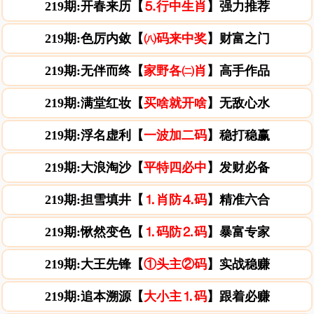
219期:开春来历【
⒌行中生肖
】强力推荐
219期:色厉内敛【
㈧码来中奖
】财富之门
219期:无伴而终【
家野各㈡肖
】高手作品
219期:满堂红妆【
买啥就开啥
】无敌心水
219期:浮名虚利【
一波加二码
】稳打稳赢
219期:大浪淘沙【
平特四必中
】发财必备
219期:担雪填井【
⒈肖防⒋码
】精准六合
219期:愀然变色【
⒈码防⒉码
】暴富专家
219期:大王先锋【
①头主②码
】实战稳赚
219期:追本溯源【
大小主⒈码
】跟着必赚