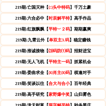
219期:亡国灭种【
㈡头中特码
】千万土豪
219期:六合必中【
时辰解平特
】高手作品
219期:红旗飘飘【
平特︶２码
】期期赢爽
219期:九霄云外【
单双主3.码
】稳定赚钱
219期:推诚接物【
⑶码防⑴码
】招财进宝
219期:无人飞机【
平特主一码
】抓紧机会
219期:委曲求全【
㈤肖主㈤码
】棋逢对手
219期:笑谈以往【
合大与合小
】百年经典
219期:高手研究【
家野爆中奖
】山归雾色
219期:泼天财富【
两字解平特
】秒杀黑庄