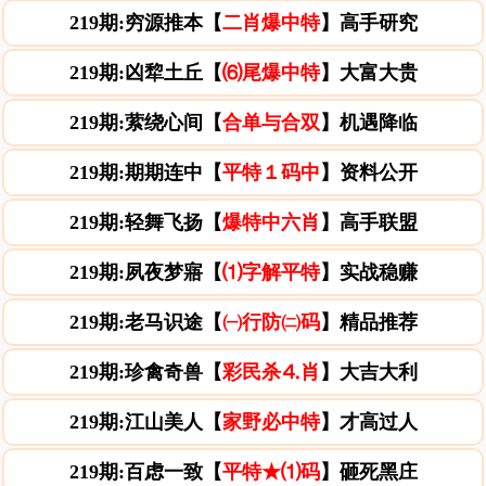
219期:穷源推本【
二肖爆中特
】高手研究
219期:凶犂土丘【
⑹尾爆中特
】大富大贵
219期:萦绕心间【
合单与合双
】机遇降临
219期:期期连中【
平特１码中
】资料公开
219期:轻舞飞扬【
爆特中六肖
】高手联盟
219期:夙夜梦寤【
⑴字解平特
】实战稳赚
219期:老马识途【
㈠行防㈡码
】精品推荐
219期:珍禽奇兽【
彩民杀⒋肖
】大吉大利
219期:江山美人【
家野必中特
】才高过人
219期:百虑一致【
平特★⑴码
】砸死黑庄