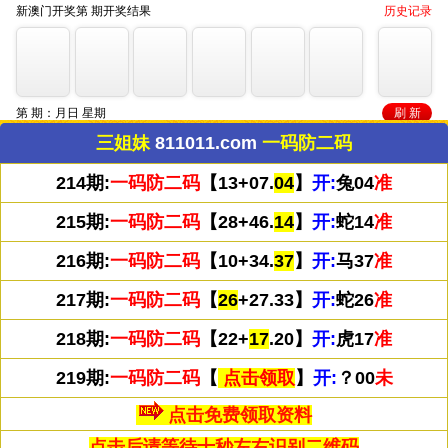
三姐妹
811011.com
一码防二码
214期:
一码防二码
【
13+07.
04
】
开:
兔04
准
215期:
一码防二码
【
28+46.
14
】
开:
蛇14
准
216期:
一码防二码
【
10+34.
37
】
开:
马37
准
217期:
一码防二码
【
26
+27.33
】
开:
蛇26
准
218期:
一码防二码
【
22+
17
.20
】
开:
虎17
准
219期:
一码防二码
【
点击领取
】
开:
？00
未
点击免费领取资料
点击后请等待十秒左右识别二维码