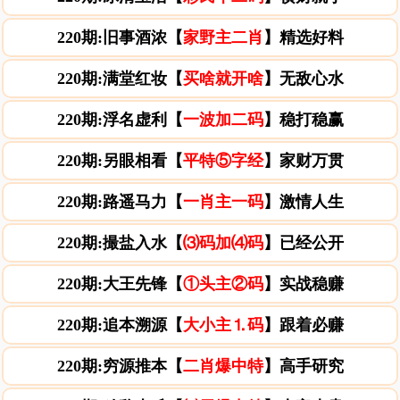
220期:旧事酒浓【
家野主二肖
】精选好料
220期:满堂红妆【
买啥就开啥
】无敌心水
220期:浮名虚利【
一波加二码
】稳打稳赢
220期:另眼相看【
平特⑤字经
】家财万贯
220期:路遥马力【
一肖主一码
】激情人生
220期:撮盐入水【
⑶码加⑷码
】已经公开
220期:大王先锋【
①头主②码
】实战稳赚
220期:追本溯源【
大小主⒈码
】跟着必赚
220期:穷源推本【
二肖爆中特
】高手研究