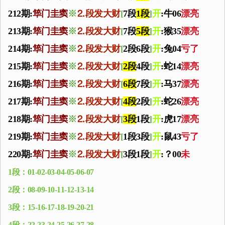
212期:
筚门圭窦
※
⒉段发大财
[
7段
1段
]
开
:牛06
漂亮
213期:
筚门圭窦
※
⒉段发大财
[
7段
5段
]
开
:猴35
漂亮
214期:
筚门圭窦
※
⒉段发大财
[
2段6段
]
开
:兔04
亏了
215期:
筚门圭窦
※
⒉段发大财
[
2段
4段
]
开
:蛇14
漂亮
216期:
筚门圭窦
※
⒉段发大财
[
6段
7段
]
开
:马37
漂亮
217期:
筚门圭窦
※
⒉段发大财
[
4段
2段
]
开
:蛇26
漂亮
218期:
筚门圭窦
※
⒉段发大财
[
3段
1段
]
开
:虎17
漂亮
219期:
筚门圭窦
※
⒉段发大财
[
1段3段
]
开
:鼠43
亏了
220期:
筚门圭窦
※
⒉段发大财
[
3段1段
]
开
:？00
未
1段：01-02-03-04-05-06-07
2段：08-09-10-11-12-13-14
3段：15-16-17-18-19-20-21
4段：22-23-24-25-26-27-28