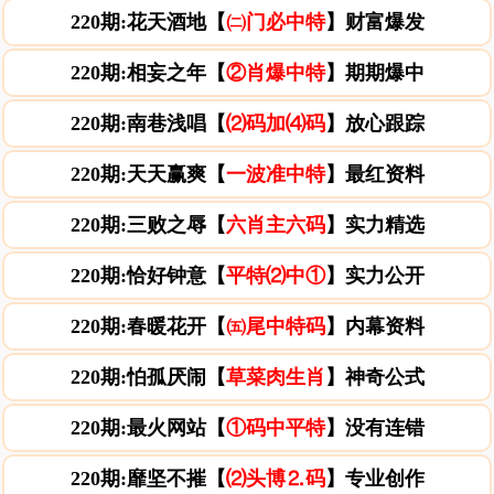
220期:花天酒地【
㈡门必中特
】财富爆发
220期:相妄之年【
②肖爆中特
】期期爆中
220期:南巷浅唱【
⑵码加⑷码
】放心跟踪
220期:天天赢爽【
一波准中特
】最红资料
220期:三败之辱【
六肖主六码
】实力精选
220期:恰好钟意【
平特⑵中①
】实力公开
220期:春暖花开【
㈤尾中特码
】内幕资料
220期:怕孤厌闹【
草菜肉生肖
】神奇公式
220期:最火网站【
①码中平特
】没有连错
220期:靡坚不摧【
⑵头博⒉码
】专业创作