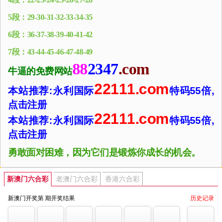
5段：29-30-31-32-33-34-35
6段：36-37-38-39-40-41-42
7段：43-44-45-46-47-48-49
88
2347
.com
牛逼的免费网站
22111.com
本站推荐:永利国际
特码55倍,
点击注册
22111.com
本站推荐:永利国际
特码55倍,
点击注册
勇敢面对困难，因为它们是锻炼你成长的机会。