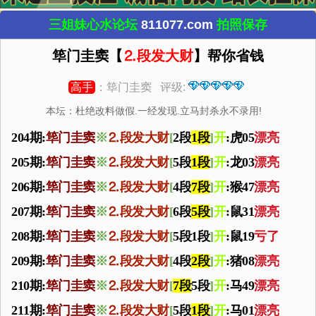
三姐妹心水论坛
811077.com
拍照保存
筚门圭窦【
⒉段发大财
】帮你省钱
高手
：筚门圭窦 评级:
本坛：杜绝改料做假.一经发现.立马封杀永不录用!
204期:
筚门圭窦
※
⒉段发大财
[
2段
1段
]
开
:虎05
漂亮
205期:
筚门圭窦
※
⒉段发大财
[
5段
1段
]
开
:龙03
漂亮
206期:
筚门圭窦
※
⒉段发大财
[
4段
7段
]
开
:猴47
漂亮
207期:
筚门圭窦
※
⒉段发大财
[
6段
5段
]
开
:鼠31
漂亮
208期:
筚门圭窦
※
⒉段发大财
[
5段1段
]
开
:鼠19
亏了
209期:
筚门圭窦
※
⒉段发大财
[
4段
2段
]
开
:猪08
漂亮
210期:
筚门圭窦
※
⒉段发大财
[
7段
5段
]
开
:马49
漂亮
211期:
筚门圭窦
※
⒉段发大财
[
5段
1段
]
开
:马01
漂亮