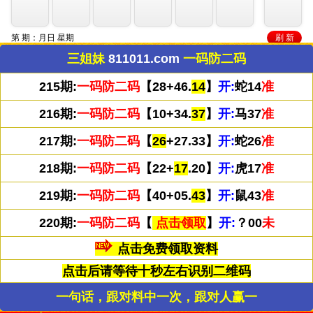
三姐妹
811011.com
一码防二码
215期:
一码防二码
【
28+46.
14
】
开:
蛇14
准
216期:
一码防二码
【
10+34.
37
】
开:
马37
准
217期:
一码防二码
【
26
+27.33
】
开:
蛇26
准
218期:
一码防二码
【
22+
17
.20
】
开:
虎17
准
219期:
一码防二码
【
40+05.
43
】
开:
鼠43
准
220期:
一码防二码
【
点击领取
】
开:
？00
未
点击免费领取资料
点击后请等待十秒左右识别二维码
一句话，跟对料中一次，跟对人赢一