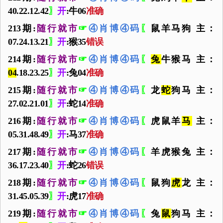
40.22.12.42
〗
开
:牛06
准确
213期:
随行就市
☞
④肖博④码
〖
鼠羊马狗 主：
07.24.13.21
〗
开
:猴35
错误
214期:
随行就市
☞
④肖博④码
〖
兔
牛猴马 主：
04
.18.23.25
〗
开
:兔04
准确
215期:
随行就市
☞
④肖博④码
〖
龙
蛇
狗马 主：
27.02.21.01
〗
开
:蛇14
准确
216期:
随行就市
☞
④肖博④码
〖
虎鼠羊
马
主：
05.31.48.49
〗
开
:马37
准确
217期:
随行就市
☞
④肖博④码
〖
羊虎猴兔 主：
36.17.23.40
〗
开
:蛇26
错误
218期:
随行就市
☞
④肖博④码
〖
鼠狗
虎
龙 主：
31.45.05.39
〗
开
:虎17
准确
219期:
随行就市
☞
④肖博④码
〖
兔
鼠
狗马 主：