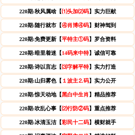
220期:秋风属啥【
⑴头加⑵码
】实力巨献
220期:随行就市【
④肖博④码
】财神驾到
220期:免费更新【
平特主①码
】罗合资料
220期:暗里着迷【
14码来中特
】诚信可靠
220期:诗以言志【
⑶字解平特
】实力打造
220期:山归雾色【
１波主⒉码
】实力公开
220期:惊天动地【
黑白中生肖
】精品推荐
220期:吹乱心事【
⑵行防②码
】重点推荐
220期:冰清玉洁【
彩民十二码
】横财就手