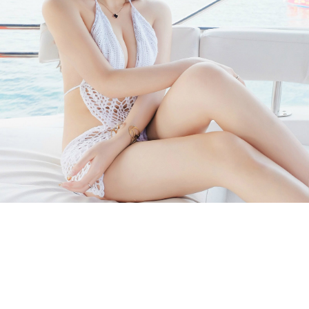
说明
本论坛所提供的内容、资料、图片和资讯，只应用在合法