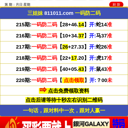
三姐妹
811011.com
一码防二码
215期:
一码防二码
【
28+46.
14
】
开:
蛇14
准
216期:
一码防二码
【
10+34.
37
】
开:
马37
准
217期:
一码防二码
【
26
+27.33
】
开:
蛇26
准
218期:
一码防二码
【
22+
17
.20
】
开:
虎17
准
219期:
一码防二码
【
40+05.
43
】
开:
鼠43
准
220期:
一码防二码
【
点击领取
】
开:
？00
未
点击免费领取资料
点击后请等待十秒左右识别二维码
一句话，跟对料中一次，跟对人赢一