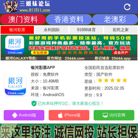
澳门资料
香港资料
老澳彩
银河彩票
永利国际
91888体育
彩民之家
银河彩票APP
全国彩民首选彩票软件
授权：免费软件
类型：国产软件
大小：10.49MB
星级：
来源：银河彩票
更新时间：2025.02.05
环境：Android/iOS
评分：9.9
已向本站押付1亿，请大家放心投注！
Android版
iPhone版
访问官网