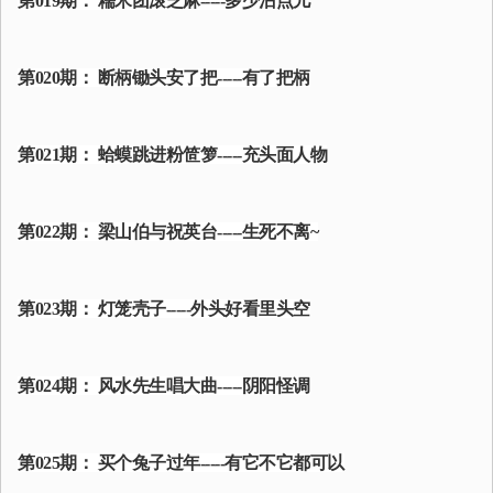
第019期： 糯米团滚芝麻-----多少沾点儿
第020期： 断柄锄头安了把-----有了把柄
第021期： 蛤蟆跳进粉笸箩-----充头面人物
第022期： 梁山伯与祝英台-----生死不离~
第023期： 灯笼壳子-----外头好看里头空
第024期： 风水先生唱大曲-----阴阳怪调
第025期： 买个兔子过年-----有它不它都可以