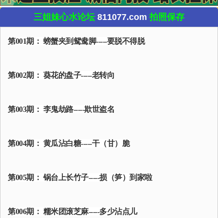
三姐妹心水论坛
811077.com
拍照保存
第001期： 螃蟹夹到鸳鸯脚-----要脱不得脱
第002期： 葵花的盘子-----老转向
第003期： 李鬼劫路-----欺世盗名
第004期： 黄瓜沾白糖-----干（甘）脆
第005期： 锅台上长竹子-----损（笋）到家啦
第006期： 糯米团滚芝麻-----多少沾点儿