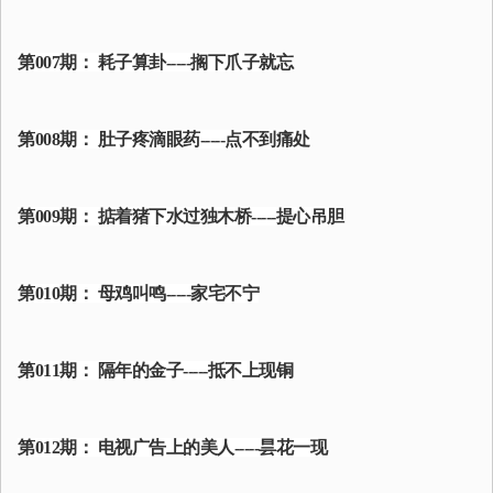
第007期： 耗子算卦-----搁下爪子就忘
第008期： 肚子疼滴眼药-----点不到痛处
第009期： 掂着猪下水过独木桥-----提心吊胆
第010期： 母鸡叫鸣-----家宅不宁
第011期： 隔年的金子-----抵不上现铜
第012期： 电视广告上的美人-----昙花一现