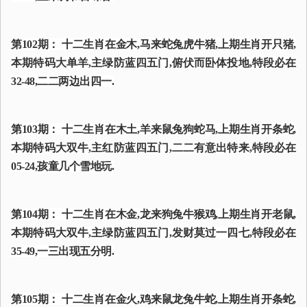
第102期： 十二生肖在金木,马来蛇兔虎牛猪,上期生肖开只猪,
本期特码大单羊,主绿防蓝四五门,俯伏而卧体投地,特段必在
32-48,二二两边出四一.
第103期： 十二生肖在木土,羊来鼠兔狗蛇马,上期生肖开条蛇,
本期特码大双牛,主红防蓝四五门,二二有意出特来,特段必在
05-24,孩童几个雪地玩.
第104期： 十二生肖在木金,龙来狗兔牛猴鸡,上期生肖开老鼠,
本期特码大双牛,主绿防蓝四五门,发财莫过一四七,特段必在
35-49,一三出现五分明.
第105期： 十二生肖在金火,鸡来鼠龙兔牛蛇,上期生肖开条蛇,