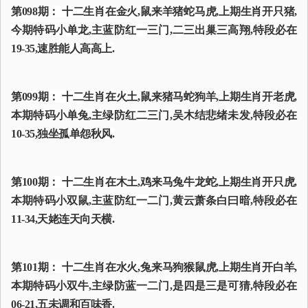
第098期： 十二生肖在金火,鼠来羊猪蛇马虎,上期生肖开只猪,
今期特码小单龙,主蓝防红一三门,二三出巢三高翔,特段必在
19-35,速胜能人高高上.
第099期： 十二生肖在火土,鼠来猪马蛇狗羊,上期生肖开老虎,
本期特码小单兔,主绿防红二三门,吴木结悲绪未发,特段必在
10-35,独坐孤单怨秋风.
第100期： 十二生肖在木土,鸡来马兔牛龙蛇,上期生肖开只虎,
本期特码小双鼠,主蓝防红一二门,黄云萧条白曰暗,特段必在
11-34,天姥连天向天横.
第101期： 十二生肖在水火,兔来马狗猴鼠虎,上期生肖开白羊,
本期特码小双牛,主绿防蓝一二门,是四是三是可猜,特段必在
06-21,五未调和百味香.