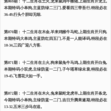
第069期： 十二生肖在土火,龙来鼠鸡牛猴猪,上期生肖开龙王,
本期特码小单狗,主蓝防绿二三门,爱看四三带吾行,特段必在
36-49,行头个胆却无细.
第070期： 十二生肖在木金,羊来鸡猴牛马蛇,上期生肖开只狗,
本期特码大单鸡,主蓝防红四五门,不是一人能译码,特段必在
10-34,三四广迎八方客.
第071期： 十二生肖在土火,狗来鼠兔牛马鸡,上期生肖开白兔,
本期特码小双虎,主绿防蓝一二门,子午瑶草绿未衰,特段必在
19-45,飞雪花大如一手。
第072期： 十二生肖在木火,兔来鼠蛇龙虎羊,上期生肖开条龙,
今期特码小单狗,主绿防蓝一二门,吉日升腾果遂期,特段必在
13-32,五米三步马在追。