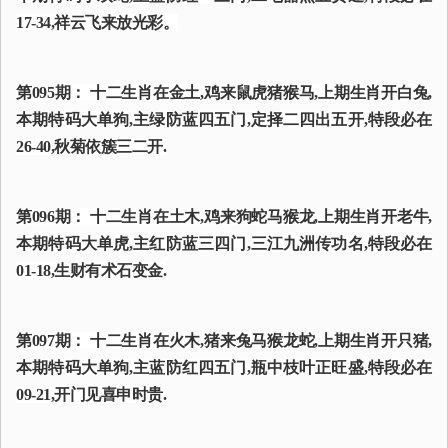
17-34,祥云飞来放光彩。
第095期： 十二生肖在金土,鸡来鼠虎猪猴马,上期生肖开白兔,
本期特码大单狗,主绿防蓝四五门,定择二四出五开,特段必在
26-40,秋菊依簇三二开.
第096期： 十二生肖在土木,鸡来狗蛇马猴龙,上期生肖开老牛,
本期特码大单虎,主红防蓝三四门,三江九洲传功名,特段必在
01-18,生财有术石变金.
第097期： 十二生肖在火木,猪来兔马猴龙蛇,上期生肖开只猪,
本期特码大单狗,主蓝防红四五门,瓶中枝叶正旺盛,特段必在
09-21,开门见喜申时贵.