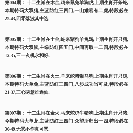
第004期： 十二生肖在木金,鸡来鼠兔羊狗虎,上期生肖开条蛇,
本期特码大双猪,主蓝防红三四门,一山难容有二虎,特段必在
25-43,四零落波其中选
第005期： 十二生肖在土金,蛇来猪狗羊兔鸡,上期生肖开只猪,
本期特码大双鼠,主绿防红四五门,中间再取一二四,特段必在
12-35,三一玄机永和好.
第006期： 十二生肖在火土,羊来蛇猪猴马狗,上期生肖开只鸡,
本期特码大单兔,主蓝防红三四门,八步成功当可及,特段必在
21-37,三心两意难過仙.
第007期： 十二生肖在金火,马来蛇鸡牛猪狗,上期生肖开只猪,
今期特码大单龙,主蓝防红三四门,众望所归出一四,特段必在
30-49,无恶不作真可恶.