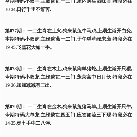
今期特码小双羊,主蓝防红一三门,屋内两生酒味香,特段必在
10-34,日行千里不辞苦.
第077期： 十二生肖在土火,狗来鼠兔牛马鸡,上期生肖开白兔,
本期特码小双虎,主绿防蓝一二门,子午瑶草绿未衰,特段必在
19-45,飞雪花大如一手。
第078期： 十二生肖在木土,鸡来鼠狗羊猪蛇,上期生肖开只猴,
今期特码小双龙,主绿防红一三门,蓬莱宫中日月长,特段必在
19-36,加加减减有三出.
第079期： 十二生肖在金木,狗来鼠兔猪马羊,上期生肖开只牛,
今期特码大单龙,主绿防红四五门,应答如流三下现,特段必在
14-35,灵七手中二八伴.