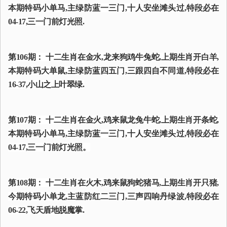
本期特码小单马,主绿防蓝一三门,十人安坐滩头过,特段必在
04-17,三一门前灯光照.
第106期： 十二生肖在金水,龙来狗鸡牛兔蛇,上期生肖开白羊,
本期特码大单鼠,主绿防蓝四五门,三跟四自不同道,特段必在
16-37,小山之上叶翠绿.
第107期： 十二生肖在金火,鸡来鼠龙兔牛蛇,上期生肖开条蛇,
本期特码小单马,主绿防蓝一三门,十人安坐滩头过,特段必在
04-17,三一门前灯光照。
第108期： 十二生肖在火木,鸡来鼠狗蛇猪马,上期生肖开只猪,
今期特码小单龙,主蓝防红二三门,三声四响丹绿波,特段必在
06-22,飞天盾地脱魔掌.