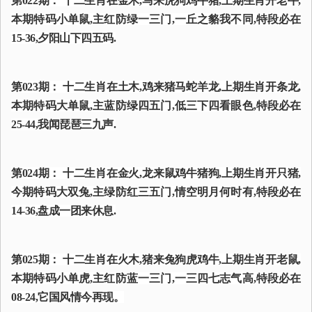
第022期： 十二生肖在金木,马来虎狗鸡牛猪,上期生肖开老牛,
本期特码小单鼠,主红防绿一三门,一丘之貉我不同,特段必在
15-36,夕阳山下四五码.
第023期： 十二生肖在土木,鸡来猪马蛇羊龙,上期生肖开条龙,
本期特码大单鼠,主蓝防绿四五门,低三下四看眼色,特段必在
25-44,我闻琵琶三九声.
第024期： 十二生肖在金火,龙来鼠鸡牛猪狗,上期生肖开只猪,
今期特码大双兔,主绿防红三五门,情空明月何时有,特段必在
14-36,盘成一团来休息.
第025期： 十二生肖在火木,猪来兔狗虎鸡牛,上期生肖开老鼠,
本期特码小单虎,主红防蓝一三门,一三四七志气高,特段必在
08-24,它国风情今再现。