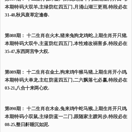
本期特码大双羊,主绿防红四五门,月涌山湖三更雨,特段必在
31-48,秋风衰草定逢春.
第088期： 十二生肖在火木,猪来兔狗龙鸡蛇,上期生肖开只猪,
本期特码大双牛,主蓝防红四五门,本性难改祸害多,特段必在
35-47,东西两宫争大权.
第089期： 十二生肖在金土,狗来鸡牛猴马猪,上期生肖开小鸡,
本期特码大单龙,主红防蓝四五门,二六飘落七必赢,特段必在
03-21,八合十来两心欢.
第090期： 十二生肖在木金,兔来鸡牛蛇马猴,上期生肖开只鸡,
本期特码小双鼠,主绿防蓝一二门,跟随家主踱闲步,特段必在
08-25,整日鼾睡沉如泥.