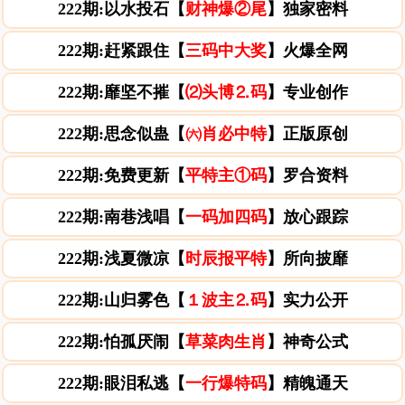
222期:以水投石【
财神爆②尾
】独家密料
222期:赶紧跟住【
三码中大奖
】火爆全网
222期:靡坚不摧【
⑵头博⒉码
】专业创作
222期:思念似蛊【
㈥肖必中特
】正版原创
222期:免费更新【
平特主①码
】罗合资料
222期:南巷浅唱【
一码加四码
】放心跟踪
222期:浅夏微凉【
时辰报平特
】所向披靡
222期:山归雾色【
１波主⒉码
】实力公开
222期:怕孤厌闹【
草菜肉生肖
】神奇公式
222期:眼泪私逃【
一行爆特码
】精魄通天