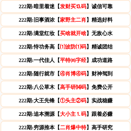
222期:暗里着迷【
发财买⒔码
】诚信可靠
222期:旧事酒浓【
家野主二肖
】精选好料
222期:满堂红妆【
买啥就开啥
】无敌心水
222期:恃功务高【
⑴波防⑴码
】精诚团结
222期:一代佳人【
平特㈣字经
】成功道路
222期:随行就市【
④肖博④码
】财神驾到
222期:八公草木【
高手研⒁码
】免费公开
222期:大王先锋【
①头主②码
】实战稳赚
222期:追本溯源【
大小主⒈码
】跟着必赚
222期:穷源推本【
二肖爆中特
】高手研究