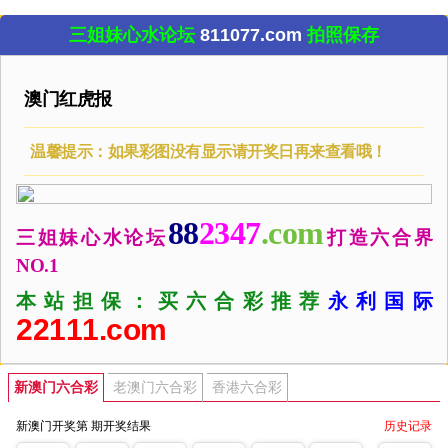
三姐妹心水论坛
811077.com
拍照保存
澳门红虎报
温馨提示：如果彩图没有显示请开奖日再来查看哦！
88
2347
.com
三姐妹心水论坛
打造六合界
NO.1
本站担保：买六合彩推荐
永利国际
22111.com