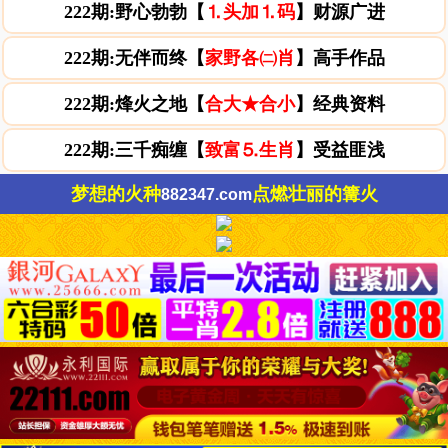
222期:野心勃勃【
⒈头加⒈码
】财源广进
222期:无伴而终【
家野各㈡肖
】高手作品
222期:烽火之地【
合大★合小
】经典资料
222期:三千痴缠【
致富⒌生肖
】受益匪浅
梦想的火种
点燃壮丽的篝火
882347.com