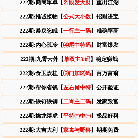
222期:簡簡單單【
⒉段发大财
】重出江湖
222期:推诚接物【
公式大小数
】招财进宝
222期:暴戾恣睢【
一行主一码
】准确率高
222期:内心孤冷【
⑷尾中特码
】财富爆发
222期:九霄云外【
单双主3.码
】稳定赚钱
222期:食玉炊桂【
⑵门加⑵码
】百万富翁
222期:帮你省钱【
左右肖中特
】公开验证
222期:铁钉铁铆【
二肖主二码
】发家致富
222期:擒龙缚虎【
平特㈢中㈠
】极品好料
222期:大吉大利【
家禽与野兽
】期期免费