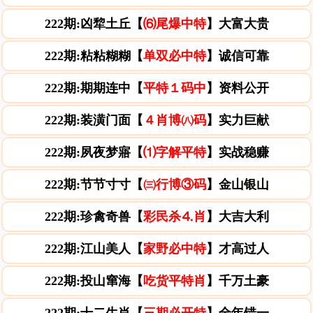
222期:凶犂土丘【
⑹尾爆中特
】大富大贵
222期:粘粘糊糊【
单双必中特
】诚信可靠
222期:期期连中【
平特１码中
】资料公开
222期:装潢门面【
４肖博㈧码
】实力巨献
222期:夙夜梦寤【
⑴字解平特
】实战稳赚
222期:节节寸寸【
㈢行博③码
】金山银山
222期:珍禽奇兽【
彩民杀⒋肖
】大吉大利
222期:江山美人【
家野必中特
】才高过人
222期:投山窜海【
吃货平特肖
】千万土豪