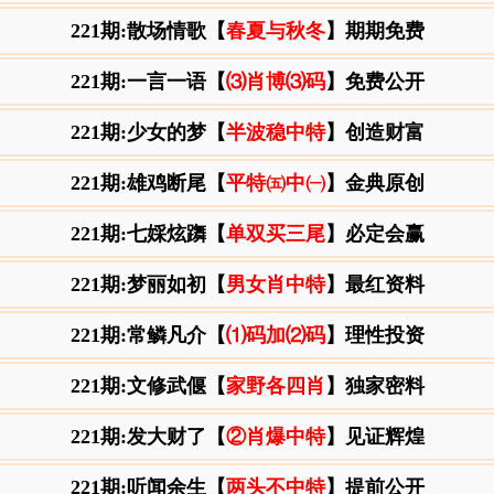
221期:散场情歌【
春夏与秋冬
】期期免费
221期:一言一语【
⑶肖博⑶码
】免费公开
221期:少女的梦【
半波稳中特
】创造财富
221期:雄鸡断尾【
平特㈤中㈠
】金典原创
221期:七婇炫躌【
单双买三尾
】必定会赢
221期:梦丽如初【
男女肖中特
】最红资料
221期:常鳞凡介【
⑴码加⑵码
】理性投资
221期:文修武偃【
家野各四肖
】独家密料
221期:发大财了【
②肖爆中特
】见证辉煌
221期:听闻余生【
两头不中特
】提前公开