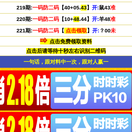
219期:
一码防二码
【
40+05.
43
】
开:
鼠43
准
220期:
一码防二码
【
10+
48
.44
】
开:
羊48
准
221期:
一码防二码
【
点击领取
】
开:
？00
未
点击免费领取资料
点击后请等待十秒左右识别二维码
一句话，跟对料中一次，跟对人赢一