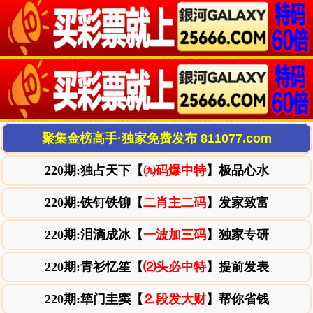
聚集金榜高手·独家免费发布 811077.com
220期:独占天下【
㈨码爆中特
】极品心水
220期:铁钉铁铆【
二肖主二码
】发家致富
220期:泪滴成冰【
一波加三码
】独家专研
220期:青衫忆笙【
⑵头必中特
】提前发表
220期:筚门圭窦【
⒉段发大财
】帮你省钱