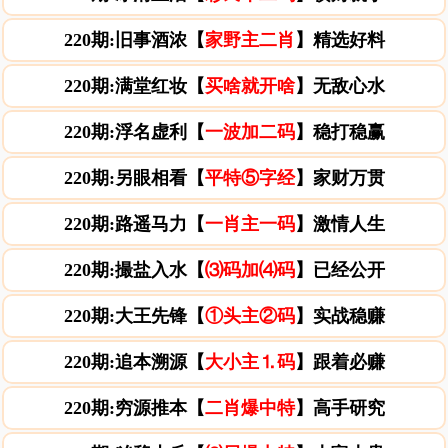
220期:旧事酒浓【
家野主二肖
】精选好料
220期:满堂红妆【
买啥就开啥
】无敌心水
220期:浮名虚利【
一波加二码
】稳打稳赢
220期:另眼相看【
平特⑤字经
】家财万贯
220期:路遥马力【
一肖主一码
】激情人生
220期:撮盐入水【
⑶码加⑷码
】已经公开
220期:大王先锋【
①头主②码
】实战稳赚
220期:追本溯源【
大小主⒈码
】跟着必赚
220期:穷源推本【
二肖爆中特
】高手研究