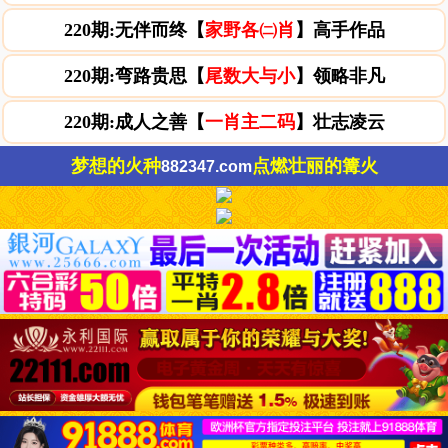
220期:无伴而终【
家野各㈡肖
】高手作品
220期:弯路贵思【
尾数大与小
】领略非凡
220期:成人之善【
一肖主二码
】壮志凌云
梦想的火种
点燃壮丽的篝火
882347.com