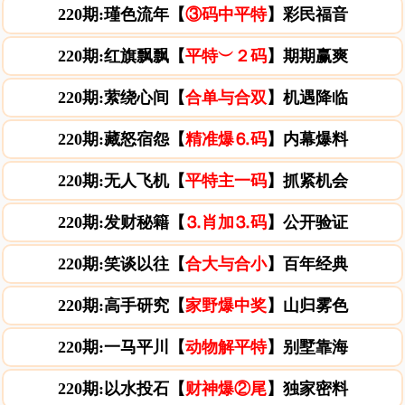
220期:瑾色流年【
③码中平特
】彩民福音
220期:红旗飘飘【
平特︶２码
】期期赢爽
220期:萦绕心间【
合单与合双
】机遇降临
220期:藏怒宿怨【
精准爆⒍码
】内幕爆料
220期:无人飞机【
平特主一码
】抓紧机会
220期:发财秘籍【
⒊肖加⒊码
】公开验证
220期:笑谈以往【
合大与合小
】百年经典
220期:高手研究【
家野爆中奖
】山归雾色
220期:一马平川【
动物解平特
】别墅靠海
220期:以水投石【
财神爆②尾
】独家密料