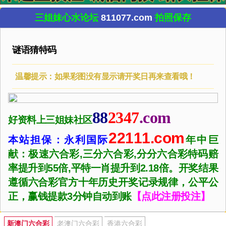
三姐妹心水论坛
811077.com
拍照保存
谜语猜特码
温馨提示：如果彩图没有显示请开奖日再来查看哦！
88
2347
.com
好资料上三姐妹社区
22111.com
本站担保：永利国际
年中巨
献：极速六合彩,三分六合彩,分分六合彩特码赔
率提升到55倍,平特一肖提升到2.18倍。开奖结果
遵循六合彩官方十年历史开奖记录规律，公平公
正，赢钱提款3分钟自动到账
【点此注册投注】