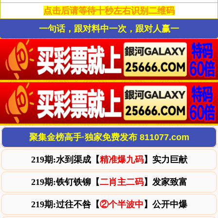
点击后请等待十秒左右识别二维码
一句话，跟对料中一次，跟对人赢一
聚集金榜高手·独家免费发布 811077.com
219期:水到渠成【
精准爆九码
】实力巨献
219期:铁钉铁铆【
二肖主二码
】发家致富
219期:过往不咎【
②个半波中
】公开中爆