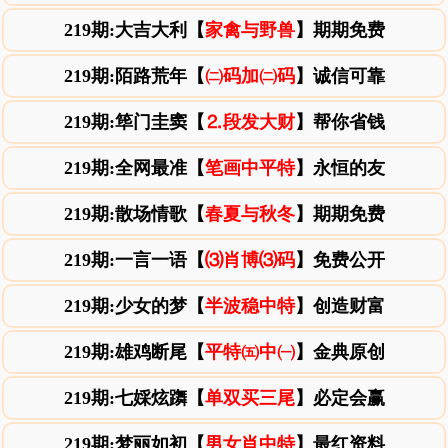
219期:大吉大利【
家禽与野兽
】期期免费
219期:陌路荒年【
㈡码加㈡码
】诚信可靠
219期:筚门圭窦【
⒉段发大财
】帮你省钱
219期:全网最准【
笔画中平特
】永恒的友
219期:散场情歌【
春夏与秋冬
】期期免费
219期:一言一语【
⑶肖博⑶码
】免费公开
219期:少女的梦【
半波稳中特
】创造财富
219期:雄鸡断尾【
平特㈤中㈠
】金典原创
219期:七婇炫躌【
单双买三尾
】必定会赢
219期:梦丽如初【
男女肖中特
】最红资料