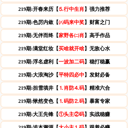
219期:开春来历【
⒌行中生肖
】强力推荐
219期:色厉内敛【
㈧码来中奖
】财富之门
219期:无伴而终【
家野各㈡肖
】高手作品
219期:满堂红妆【
买啥就开啥
】无敌心水
219期:浮名虚利【
一波加二码
】稳打稳赢
219期:大浪淘沙【
平特四必中
】发财必备
219期:担雪填井【
⒈肖防⒋码
】精准六合
219期:愀然变色【
⒈码防⒉码
】暴富专家
219期:大王先锋【
①头主②码
】实战稳赚
219期:追本溯源【
大小主⒈码
】跟着必赚