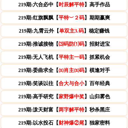
219期:六合必中【
时辰解平特
】高手作品
219期:红旗飘飘【
平特︶２码
】期期赢爽
219期:九霄云外【
单双主3.码
】稳定赚钱
219期:推诚接物【
⑶码防⑴码
】招财进宝
219期:无人飞机【
平特主一码
】抓紧机会
219期:委曲求全【
㈤肖主㈤码
】棋逢对手
219期:笑谈以往【
合大与合小
】百年经典
219期:高手研究【
家野爆中奖
】山归雾色
219期:泼天财富【
两字解平特
】秒杀黑庄
219期:以水投石【
财神爆②尾
】独家密料