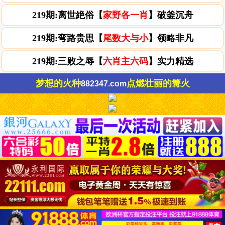
219期:离世絶俗【
家野各一肖
】破釜沉舟
219期:弯路贵思【
尾数大与小
】领略非凡
219期:三败之辱【
六肖主六码
】实力精选
梦想的火种
点燃壮丽的篝火
882347.com