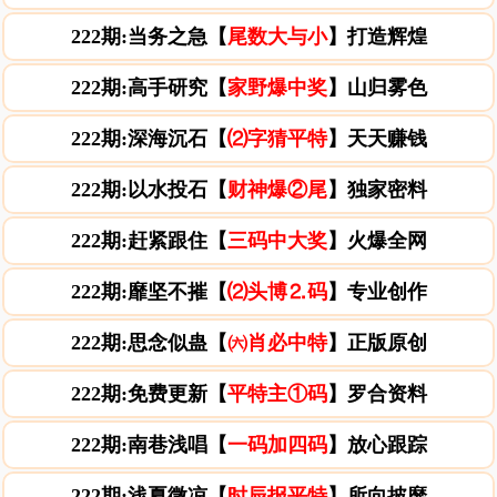
222期:当务之急【
尾数大与小
】打造辉煌
222期:高手研究【
家野爆中奖
】山归雾色
222期:深海沉石【
⑵字猜平特
】天天赚钱
222期:以水投石【
财神爆②尾
】独家密料
222期:赶紧跟住【
三码中大奖
】火爆全网
222期:靡坚不摧【
⑵头博⒉码
】专业创作
222期:思念似蛊【
㈥肖必中特
】正版原创
222期:免费更新【
平特主①码
】罗合资料
222期:南巷浅唱【
一码加四码
】放心跟踪
222期:浅夏微凉【
时辰报平特
】所向披靡