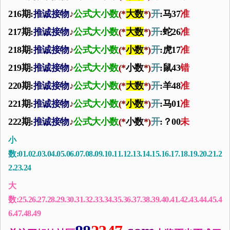
216期:
推诚接物
♪
公式大小数
(*
大数
*)
开
:马37
准
217期:
推诚接物
♪
公式大小数
(*
大数
*)
开
:蛇26
准
218期:
推诚接物
♪
公式大小数
(*
小数
*)
开
:虎17
准
219期:
推诚接物
♪
公式大小数
(*
小数
*)
开
:鼠43
错
220期:
推诚接物
♪
公式大小数
(*
大数
*)
开
:羊48
准
221期:
推诚接物
♪
公式大小数
(*
小数
*)
开
:马01
准
222期:
推诚接物
♪
公式大小数
(*
小数
*)
开
:？00
未
小
数:01.02.03.04.05.06.07.08.09.10.11.12.13.14.15.16.17.18.19.20.21.2
2.23.24
大
数:25.26.27.28.29.30.31.32.33.34.35.36.37.38.39.40.41.42.43.44.45.4
6.47.48.49