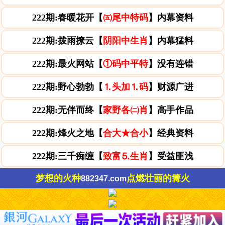
222期:春暖花开【
㈤尾中特码
】内幕资料
222期:拨雨撩云【
阴阳中生肖
】内幕猛料
222期:最火网站【
①码中平特
】没有连错
222期:野心勃勃【
⒈头加⒈码
】财源广进
222期:无伴而终【
家野各㈡肖
】高手作品
222期:烽火之地【
合大★合小
】经典资料
222期:三千痴缠【
致富⒌生肖
】受益匪浅
梦想的火种
点燃壮丽的篝火
882347.com