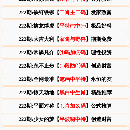
222期:铁钉铁铆【
二肖主二码
】发家致富
222期:擒龙缚虎【
平特㈢中㈠
】极品好料
222期:大吉大利【
家禽与野兽
】期期免费
222期:常鳞凡介【
⑴码加⑵码
】理性投资
222期:永不止步【
㈡段防⑴码
】创造财富
222期:全网最准【
笔画中平特
】永恒的友
222期:惊天动地【
黑白中生肖
】精品推荐
222期:平面对称【
⒈肖加⒊码
】公式推算
222期:少女的梦【
半波稳中特
】创造财富